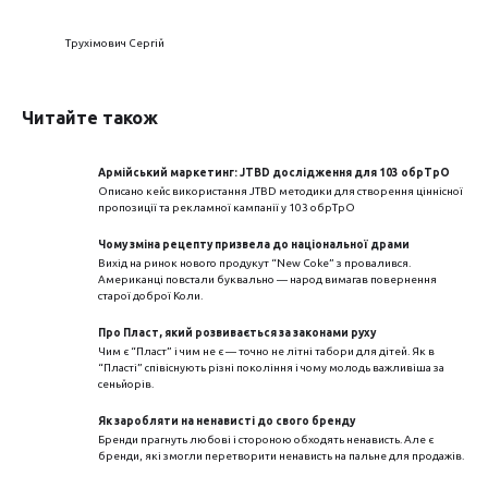
Трухімович Сергій
Читайте також
Армійський маркетинг: JTBD дослідження для 103 обрТрО
Описано кейс використання JTBD методики для створення ціннісної
пропозиції та рекламної кампанії у 103 обрТрО
Чому зміна рецепту призвела до національної драми
Вихід на ринок нового продукут “New Coke” з провалився.
Американці повстали буквально — народ вимагав повернення
старої доброї Коли.
Про Пласт, який розвивається за законами руху
Чим є “Пласт” і чим не є — точно не літні табори для дітей. Як в
“Пласті” співіснують різні покоління і чому молодь важливіша за
сеньйорів.
Як заробляти на ненависті до свого бренду
Бренди прагнуть любові і стороною обходять ненависть. Але є
бренди, які змогли перетворити ненависть на пальне для продажів.