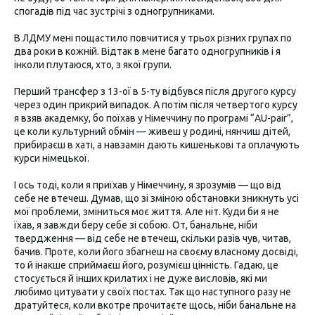
спогадів під час зустрічі з одногрупниками.
В ЛДМУ мені пощастило повчитися у трьох різних групах по
два роки в кожній. Відтак в мене багато одногрупників і я
інколи плутаюся, хто, з якої групи.
Перший трансфер з 13-ої в 5-ту відбувся після другого курсу
через один прикрий випадок. А потім після четвертого курсу
я взяв академку, бо поїхав у Німеччину по програмі “AU-pair”,
це коли культурний обмін — живеш у родині, нянчиш дітей,
прибираєш в хаті, а навзамін дають кишенькові та оплачують
курси німецької.
І ось тоді, коли я приїхав у Німеччину, я зрозумів — що від
себе не втечеш. Думав, що зі зміною обстановки зникнуть усі
мої проблеми, зміниться моє життя. Але ніт. Куди би я не
їхав, я завжди беру себе зі собою. От, банальне, ніби
твердження — від себе не втечеш, скільки разів чув, читав,
бачив. Проте, коли його збагнеш на своєму власному досвіді,
то й інакше сприймаєш його, розумієш цінність. Гадаю, це
стосується й інших крилатих і не дуже висловів, які ми
любимо цитувати у своїх постах. Так що наступного разу не
дратуйтеся, коли вкотре прочитаєте щось, ніби банальне на