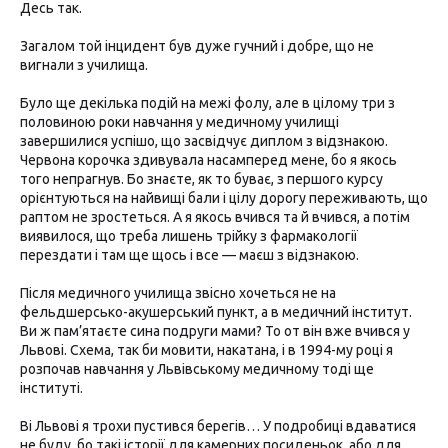
Десь так.
Загалом той інцидент був дуже гучний і добре, що не
вигнали з училища.
Було ще декілька подій на межі фолу, але в цілому три з
половиною роки навчання у медичному училищі
завершилися успішо, що засвідчує диплом з відзнакою.
Червона корочка здивувала насамперед мене, бо я якось
того непрагнув. Бо знаєте, як то буває, з першого курсу
орієнтуються на найвищі бали і цілу дорогу переживають, що
раптом не зростеться. А я якось вчився та й вчився, а потім
виявилося, що треба лишень трійку з фармакології
перездати і там ще щось і все — маєш з відзнакою.
Після медичного училища звісно хочеться не на
фельдшерсько-акушерський пункт, а в медичний інститут.
Ви ж пам’ятаєте сина подруги мами? То от він вже вчився у
Львові. Схема, так би мовити, накатана, і в 1994-му році я
розпочав навчання у Львівському медичному тоді ще
інституті.
Ві Львові я трохи пустився берегів… У подробиці вдаватися
не буду, бо такі історії для камерних посиденьок, або для