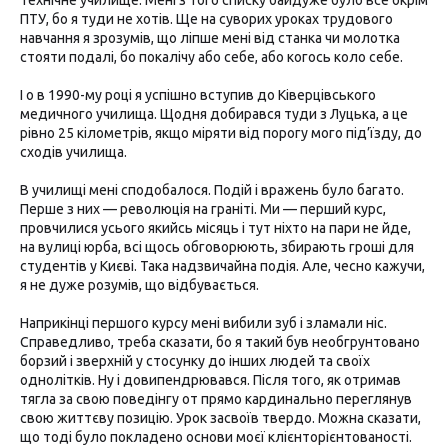
технічне училище. Мені з того списку байдуже було все окрім
ПТУ, бо я туди не хотів. Ще на суворих уроках трудового
навчання я зрозумів, що ліпше мені від станка чи молотка
стояти подалі, бо покалічу або себе, або когось коло себе.
І о в 1990-му році я успішно вступив до Ківерцівського
медичного училища. Щодня добирався туди з Луцька, а це
рівно 25 кілометрів, якщо міряти від порогу мого під’їзду, до
сходів училища.
В училищі мені сподобалося. Подій і вражень було багато.
Перше з них — революція на граніті. Ми — перший курс,
провчилися усього якийсь місяць і тут ніхто на пари не йде,
на вулиці юрба, всі щось обговорюють, збирають гроші для
студентів у Києві. Така надзвичайна подія. Але, чесно кажучи,
я не дуже розумів, що відбувається.
Наприкінці першого курсу мені вибили зуб і зламали ніс.
Справедливо, треба сказати, бо я такий був необгрунтовано
борзий і зверхній у стосунку до інших людей та своїх
однолітків. Ну і довипендрювався. Після того, як отримав
тягла за свою поведінгу от прямо кардинально переглянув
свою життєву позицію. Урок засвоїв твердо. Можна сказати,
що тоді було покладено основи моєї клієнторієнтованості.