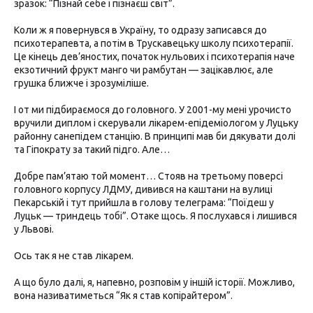
зразок: “Пізнай себе і пізнаєш світ”.
Коли ж я повернувся в Україну, то одразу записався до
психотерапевта, а потім в Трускавецьку школу психотерапії.
Це кінець дев’яностих, початок нульових і психотерапія наче
екзотичний фрукт манго чи рамбутан — зацікавлює, але
грушка ближче і зрозуміліше.
І от ми підбираємося до головного. У 2001-му мені урочисто
вручили диплом і скерували лікарем-епідеміологом у Луцьку
районну санепідем станцію. В принципі мав би дякувати долі
та Гіпократу за такий підго. Але…
Добре пам’ятаю той момент… Стояв на третьому поверсі
головного корпусу ЛДМУ, дивився на каштани на вулиці
Пекарській і тут прийшла в голову телеграма: “Поїдеш у
Луцьк — триндець тобі”. Отаке щось. Я послухався і лишився
у Львові.
Ось так я не став лікарем.
А що було далі, я, напевно, розповім у іншій історії. Можливо,
вона називатиметься “Як я став копірайтером”.