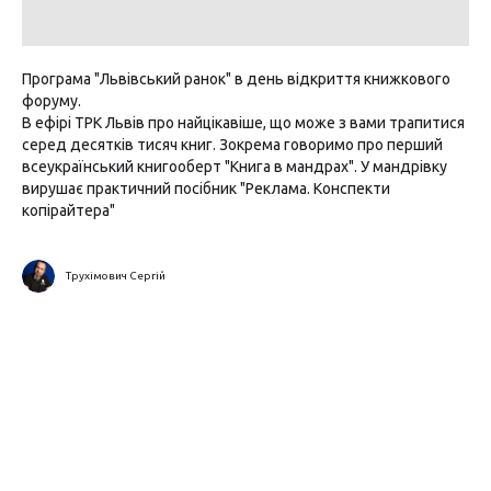
Програма "Львівський ранок" в день відкриття книжкового
форуму.
В ефірі ТРК Львів про найцікавіше, що може з вами трапитися
серед десятків тисяч книг. Зокрема говоримо про перший
всеукраїнський книгооберт "Книга в мандрах". У мандрівку
вирушає практичний посібник "Реклама. Конспекти
копірайтера"
Трухімович Сергій