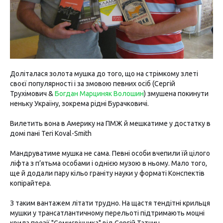
Доліталася золота мушка до того, що на стрімкому злеті
своєї популярності і за змовою певних осіб (Сергій
Трухімович &
Богдан Марциняк Волошин
) змушена покинути
неньку Україну, зокрема рідні Бурачковичі.
Вилетить вона в Америку на ПМЖ й мешкатиме у достатку в
домі пані Teri Koval-Smith
Мандруватиме мушка не сама. Певні особи вчепили їй цілого
ліфта з п’ятьма особами і однією музою в ньому. Мало того,
ще й додали пару кільо граніту науки у форматі Конспектів
копірайтера.
З таким вантажем літати трудно. На щастя тендітні крильця
мушки у трансатлантичному перельоті підтримають моцні