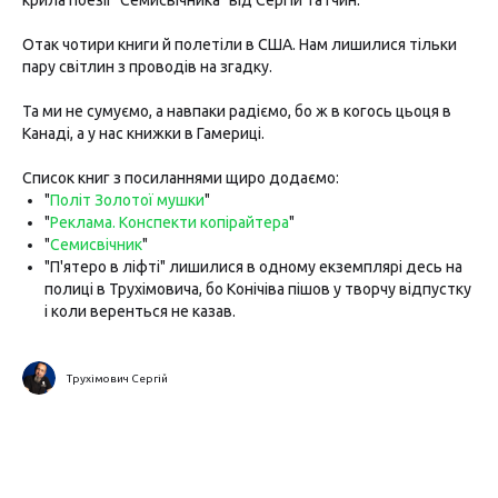
крила поезії "Семисвічника" від Сергій Татчин.
Отак чотири книги й полетіли в США. Нам лишилися тільки
пару світлин з проводів на згадку.
Та ми не сумуємо, а навпаки радіємо, бо ж в когось цьоця в
Канаді, а у нас книжки в Гамериці.
Список книг з посиланнями щиро додаємо:
"
Політ Золотої мушки
"
"
Реклама. Конспекти копірайтера
"
"
Семисвічник
"
"П'ятеро в ліфті" лишилися в одному екземплярі десь на
полиці в Трухімовича, бо Конічіва пішов у творчу відпустку
і коли веренться не казав.
Трухімович Сергій