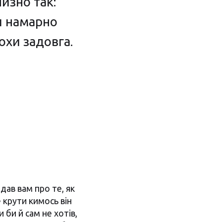
изно так:
ш намарно
охи задовга.
дав вам про те, як
е крути кимось він
и би й сам не хотів,