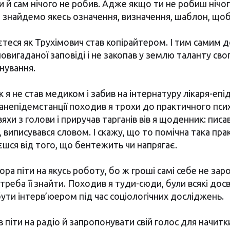
би й сам нічого не робив. Адже якщо ти не робиш нічог
 знайдемо якесь означення, визначення, шаблон, щоб п
аєтеся як Трухімович став копірайтером. І тим самим
вигаданої заповіді і не закопав у землю таланту свог
снування.
к я не став медиком і забив на інтернатуру лікаря-епі
санепідемстанції походив я трохи до практичного пси
яхи з голови і приручав тарганів вів я щоденник: писа
я, виписувався словом. І скажу, що то помічна така пра
єшся від того, що бентежить чи напрягає.
ра піти на якусь роботу, бо ж гроші самі себе не зар
 треба її знайти. Походив я туди-сюди, були всякі досв
ути інтерв’юером під час соціологічних досліджень.
 піти на радіо й запропонувати свій голос для начитк