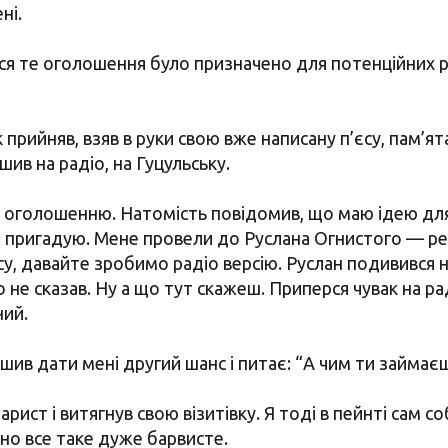
ні.
ося те оголошення було призначено для потенційних 
к прийняв, взяв в руки свою вже написану п’єсу, пам’
ушив на радіо, на Гуцульську.
по оголошенню. Натомість повідомив, що маю ідею для
е пригадую. Мене провели до Руслана Огнистого — ре
су, давайте зробимо радіо версію. Руслан подивився н
го не сказав. Ну а що тут скажеш. Приперся чувак на р
ний.
шив дати мені другий шанс і питає: “А чим ти займаєш
нарист і витягнув свою візитівку. Я тоді в пейнті сам с
оно все таке дуже барвисте.