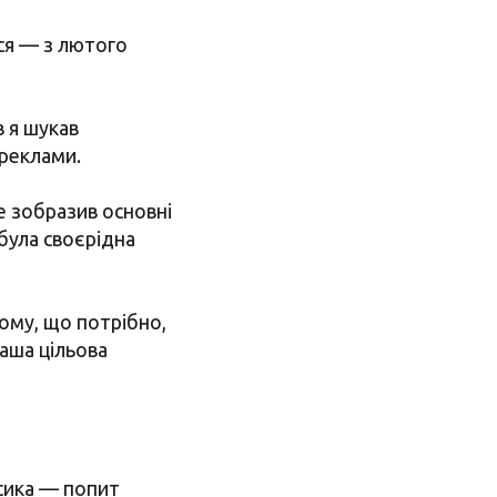
ся — з лютого
в я шукав
ореклами.
е зобразив основні
була своєрідна
йому, що потрібно,
ваша цільова
асика — попит