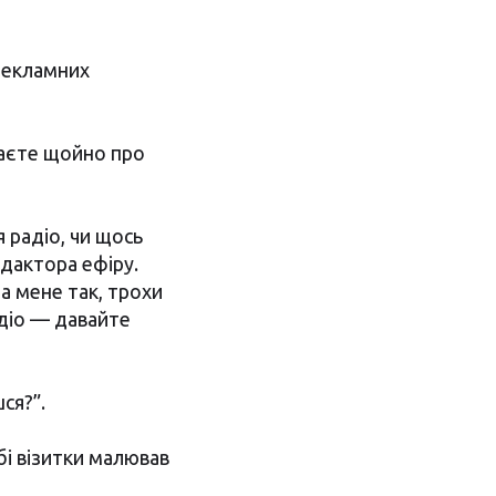
рекламних
ятаєте щойно про
 радіо, чи щось
дактора ефіру.
а мене так, трохи
адіо — давайте
ся?”.
обі візитки малював