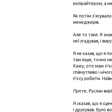
копірайтером, а ме
Як потім з’ясувал
менеджерів.
Але то таке. Я зна
неї згадував, і вир
Я не казав, що я 
там інше, точно н
Кажу, ото маю п’є
співчутливо і нічо
п’єсу робити. Наїв
Проте, Руслан вирі
Я сказав, що я сце
і друкував. Було в