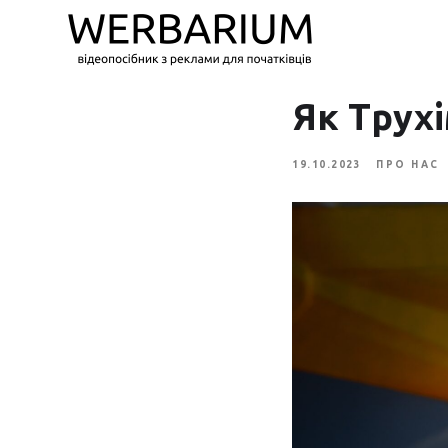
Як Трух
19.10.2023
ПРО НАС