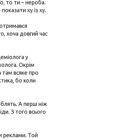
о, то ти – нероба.
оказати ху із ху.
 дотримався
о, хоча довгий час
деміолога у
холога. Окрім
в там всяке про
ктика, бо коли
облять. А перш ніж
іди. З того всього
и реклами. Той