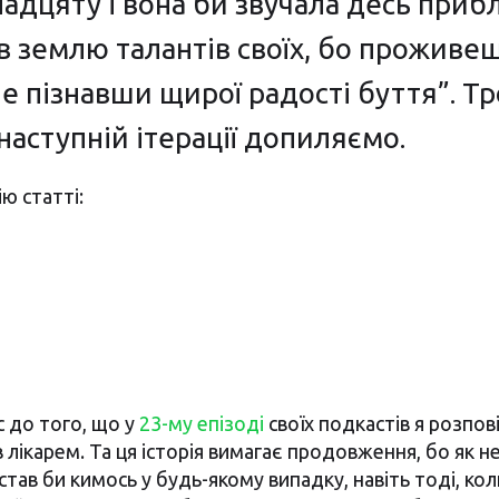
адцяту і вона би звучала десь прибл
 в землю талантів своїх, бо проживе
не пізнавши щирої радості буття”. Тр
в наступній ітерації допиляємо.
ю статті:
с до того, що у
23-му епізоді
своїх подкастів я розпові
 лікарем. Та ця історія вимагає продовження, бо як н
 став би кимось у будь-якому випадку, навіть тоді, кол