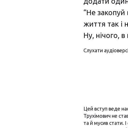
додати один
“Не закопуй
життя так і 
Ну, нічого, 
Слухати аудіоверсі
Цей вступ веде на
Трухімович не став
та й мусив стати. І