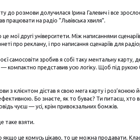
ту до розмови долучилася Ірина Галевич і все зросло
ав працювати на радіо “Львівська хвиля”.
це мої другі університети. Між написаннями сценарії
неті про рекламу, і про написання сценаріїв для раді
оєї самосовіти зробив я собі таку ментальну карту, д
— компактно представив усю логіку. Щоб під рукою 
ови з клієнтом дістав я свою мега карту і роз’яснюю 
ефективною. Бо знаєте, як то буває? Ти питаєш, хто 
повідь чуєш — усі, крім привокзальних бомжів.
де таке взяти.
що якщо це комусь цікаво, то це можна продавати. Кл