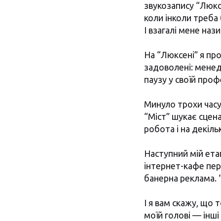
звукозапису “Люксе
коли інколи треба 
І взагалі мене наз
На “Люксені” я про
задоволені: менед
паузу у своїй проф
Минуло трохи часу
“Міст” шукає сцена
робота і на декільк
Наступний мій ета
інтернет-кафе пер
банерна реклама. 
І я вам скажу, що т
моїй голові — інші