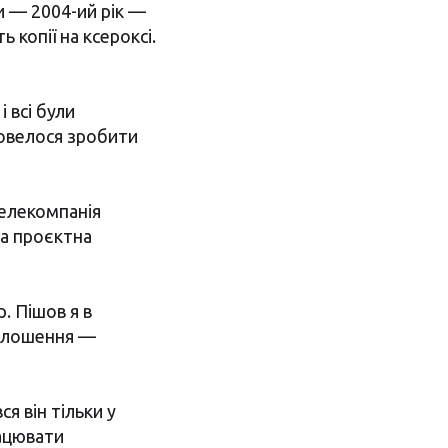
си — 2004-ий рік —
 копії на ксероксі.
 всі були
довелося зробити
телекомпанія
 а проєктна
. Пішов я в
голошення —
ся він тільки у
рацювати