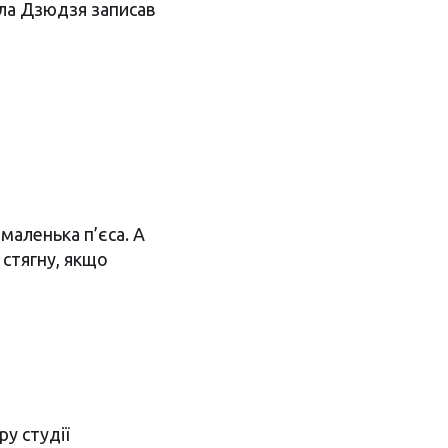
ола Дзюдзя записав
 маленька п’єса. А
 стягну, якщо
у студії