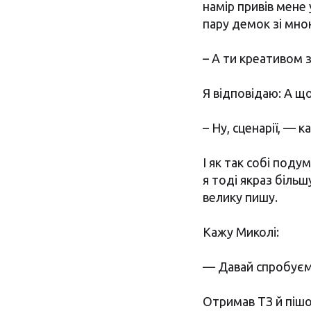
намір привів мене
пару демок зі мною
– А ти креативом 
Я відповідаю: А щ
– Ну, сценарії, — 
І як так собі поду
я тоді якраз біль
велику пишу.
Кажу Миколі:
— Давай спробуєм
Отримав ТЗ й пішо