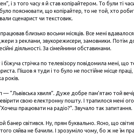
н”, і з того часу я й став копірайтером. То були ті ча
було пояснювати, що копірайтер, то не той, хто робить
ивали сценарист чи текстовик.
працював близько восьми місяців. Все мені вдавалося і
жери з реклами, звукорежисери, замовники. Потім 
есійні діяльності. За сімейними обставинами.
 і біжуча стрічка по телевізору повідомила мені, що 
риста. Пішов я туди і то було не постійне місце праці,
а років.
п — “Львівська хвиля”. Дуже добре пам’ятаю той вечір
евірити свою електронну пошту. І трапилося мені о
“Хочеш працювати на радіо?”. Звучало так запитання.
ой банер світився. Ну, прям буквально. Ясно, що світив
 того сяйва не бачили. І зрозуміло чому, бо ж не їм п