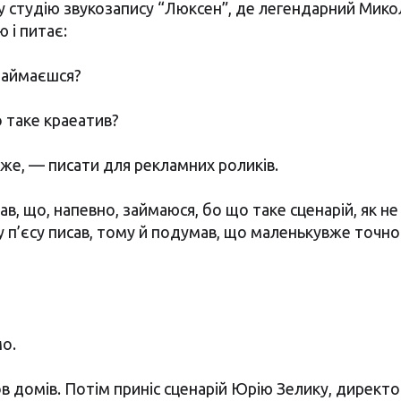
 у студію звукозапису “Люксен”, де легендарний Мик
 і питає:
займаєшся?
о таке краеатив?
каже, — писати для рекламних роликів.
мав, що, напевно, займаюся, бо що таке сценарій, як не
шу п’єсу писав, тому й подумав, що маленькувже точно
о.
в домів. Потім приніс сценарій Юрію Зелику, директор