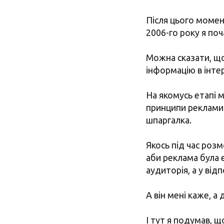
Після цього момен
2006-го року я поч
Можна сказати, що 
інформацію в інтер
На якомусь етапі м
принципи реклами 
шпаргалка.
Якось під час розм
аби реклама була 
аудиторія, а у від
А він мені каже, а 
І тут я подумав, 