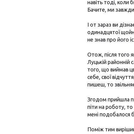
навіть тоді, коли 
Бачите, ми завжди
І от зараз ви дізн
одинадцятої щойно
не знав про його і
Отож, після того я
Луцькій районній 
того, що виймав цв
себе, свої відчутт
пишеш, то звільня
Згодом прийшла по
піти на роботу, то
мені подобалося б
Поміж тим вирішив