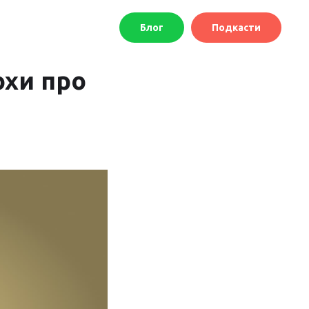
Блог
Подкасти
охи про