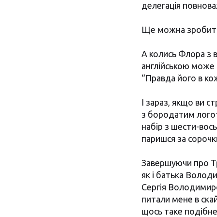
делегація повнова
Ще можна зробити 
А колись Флора з в
англійською може 
“Правда його в кож
І зараз, якщо ви с
з бородатим логот
набір з шести-вос
паришся за сорочки
Завершуючи про Тр
як і батька Володи
Сергія Володимиро
питали мене в скай
щось таке подібне