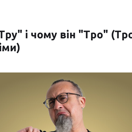
Тру" і чому він "Тро" (Тр
іми)