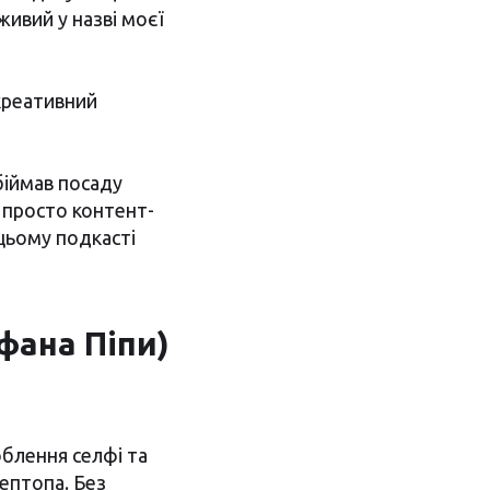
 живий у назві моєї
 креативний
біймав посаду
 просто контент-
 цьому подкасті
фана Піпи)
блення селфі та
лептопа. Без