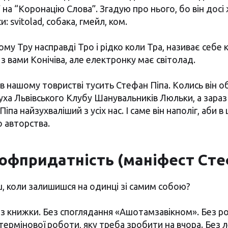
ь” на “Коронацію Слова”. Згадую про нього, бо він досі
: svitolad, собака, гмейл, ком.
ому Тру насправді Тро і рідко коли Тра, називає себе
 з вами Конічіва, але електронку має світолад.
 в нашому товристві тусить Стефан Піпа. Колись він о
ха Львівського Клубу Шанувальників Люльки, а зараз
іпа найзухваліший з усіх нас. І саме він наполіг, аби в
о авторства.
рофпридатність (маніфест Сте
, коли залишишся на одинці зі самим собою?
з книжки. Без споглядання «Ашотамзавікном». Без ро
 термінової роботи, яку треба зробити на вчора. Без 