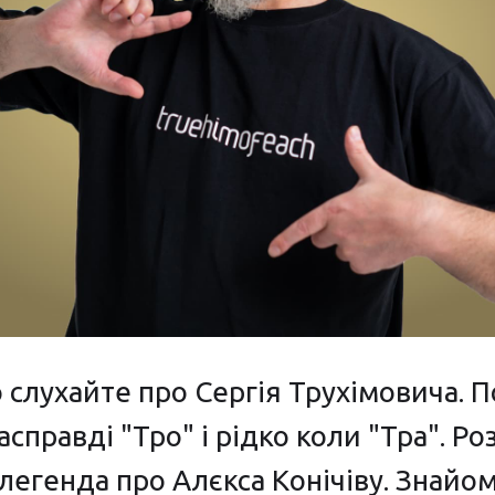
о слухайте про Сергія Трухімовича. 
асправді "Тро" і рідко коли "Тра". Р
легенда про Алєкса Конічіву. Знайо