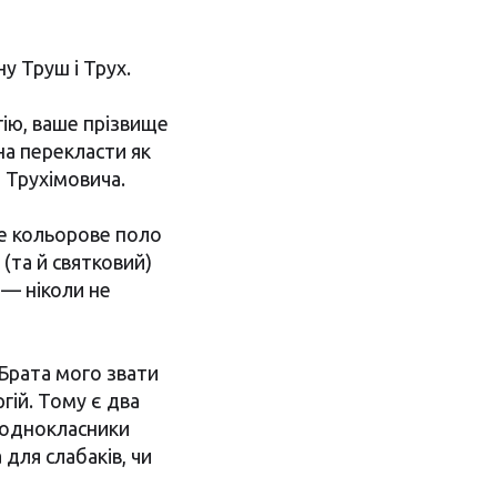
у Труш і Трух.
гію, ваше прізвище
на перекласти як
е Трухімовича.
де кольорове поло
(та й святковий)
— ніколи не
Брата мого звати
гій. Тому є два
а однокласники
 для слабаків, чи