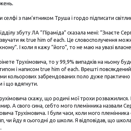
жень.
селфі з пам’ятником Труша і гордо підписати світлин
ідділу збуту ЛА “Піраміда” сказала мені: “Знаєте Сер
звучати як true him of each. Це словосполучення мож
ному”. І коли я кажу “його”, то не маю на увазі власн
трінете Трухімовича, то у 99,9% випадків на ньому бу
ипом і написом true him of each. Врешті повсякдений 
ьми кольорових забрендованих поло дуже практично 
 і що вдягнути.
ухімовича скажу, що родичі мої трохи розважилися. 
мир. А свого сина, себто мого племінника назвали Сер
вича Трухімовича. І були часи, коли мого племінник
п, чи йду я сьогодні до школи. Я відповідав, що школа
.