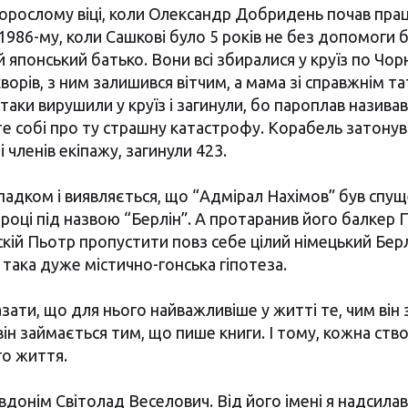
дорослому віці, коли Олександр Добридень почав пра
1986-му, коли Сашкові було 5 років не без допомоги ба
й японський батько. Вони всі збиралися у круїз по Чо
ворів, з ним залишився вітчим, а мама зі справжнім т
таки вирушили у круїз і загинули, бо пароплав назива
е собі про ту страшну катастрофу. Корабель затонув з
і членів екіпажу, загинули 423.
ипадком і виявляється, що “Адмірал Нахімов” був спущ
 році під назвою “Берлін”. А протаранив його балкер 
скій Пьотр пропустити повз себе цілий німецький Берл
 така дуже містично-гонська гіпотеза.
зати, що для нього найважливіше у житті те, чим він
він займається тим, що пише книги. І тому, кожна ст
го життя.
вдонім Світолад Веселович. Від його імені я надсила