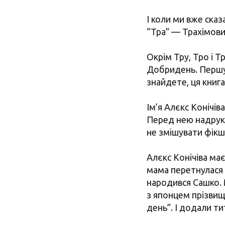
І коли ми вже сказ
“Тра” — Трахімович
Окрім Тру, Тро і Т
Добридень. Першу з
знайдете, ця книг
Ім’я Алєкс Конічів
Перед нею надруку
не змішувати фікш
Алєкс Конічіва ма
мама перетнулася з
народився Сашко. 
з японцем прізвищ
день”. І додали т