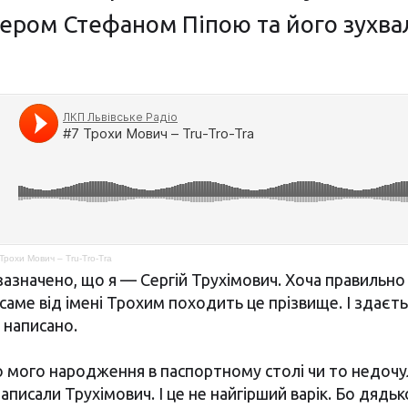
ером Стефаном Піпою та його зухв
Трохи Мович – Tru-Tro-Tra
зазначено, що я — Сергій Трухімович. Хоча правильно
саме від імені Трохим походить це прізвище. І здаєт
о написано.
 мого народження в паспортному столі чи то недочул
записали Трухімович. І це не найгірший варік. Бо дядь