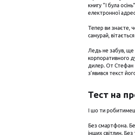
книгу “І була осін
електронної адреси
Тепер ви знаєте, ч
самурай, вітається
Ледь не забув, ще
корпоративного ду
дилер. От Стефан П
з’явився текст йог
Тест на п
І шо ти робитимеш
Без смартфона. Бе
інших світлин. Без