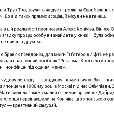
али Тру і Тро, звучить як дует тролів на Євробаченні, 
. Бо від таких прямих асоціацій нікуди не втечеш.
ра в цій реальності прописався Алєкс Конічіва. Він же
гадку про цю особу ви знайдете у книзі “І була осінь
а не вийшла друком.
а я брав як псевдонім, для книги “П’ятеро в ліфті, не р
вали практичний посібник “Реклама. Конспекти копір
н і нонфікшн під одним іменем.
є чудову легенду — загадкову і драматичну. Він — ди
 японцем в 1980-му році в Москві під час Олімпіади. З
Мати вийшла заміж і малий отримав прізвище Добриде
е хлопця переінакшили на Конічіва, що японською о
итул — креативний самурай.