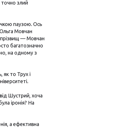
е точно злий
ичкою паузою. Ось
 Ольга Мовчан
я прізвищ — Мовчан
росто багатозначно
вно, на одному з
 як то Трух і
ніверситеті.
від Шустрий, хоча
ула іронія? На
нія, а ефективна