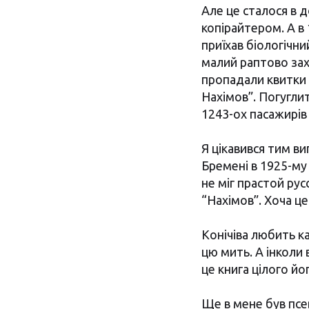
Але це сталося в 
копірайтером. А в 
приїхав біологічни
малий раптово зах
пропадали квитки 
Нахімов”. Погуглит
1243-ох пасажирів 
Я цікавився тим в
Бремені в 1925-му
не міг прастой рус
“Нахімов”. Хоча це
Конічіва любить ка
цю мить. А інколи 
це книга цілого йо
Ще в мене був псе