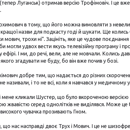
тепер Луганськ) отримав версію Трофімовіч. І це вж
.
охимович в тому, що його можна вимовляти з невел
І кращої назви для подкасту годі й шукати. Ще колись
и мович, трохи ні”. Зацініть, яке це чудове поєднанн
 би могли удвох вести якусь телевізійну програму і п
ефірі. І ми, до речі, вели, але не мовчали. Колись да
 якого згадувати не буду, бо він вже почив у бозі.
хімович добре тим, що надається до різних скорочень,
не називали, і то не всі, коли я навчався у медичному у
ці мене кликали Шустер, що було вкороченою версією 
ою жвавістю серед однолітків не виділявся. Може це б
 високого чувачка прозивають Гном.
 що нас насправді двоє Трух і Мович. І це не шизофре