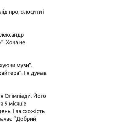
слід проголосити і
 Олександр
”. Хоча не
ахуючи музи”.
айтера”. І я думав
тя Олімпіади. Його
а 9 місяців
нь. І за схожість
значає “Добрий