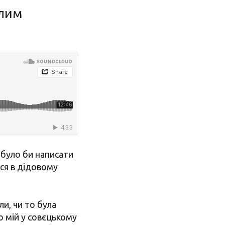
алим
 було би написати
ься в дідовому
и, чи то була
ко мій у совєцькому