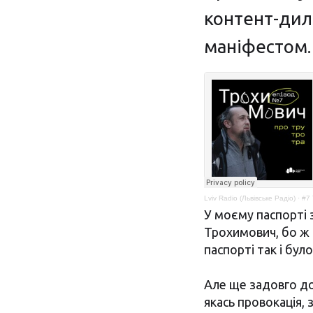
контент-дил
маніфестом.
Lviv Radio (Львівське Радіо)
·
#7 
У моєму паспорті 
Трохимович, бо ж 
паспорті так і бул
Але ще задовго до
якась провокація, 