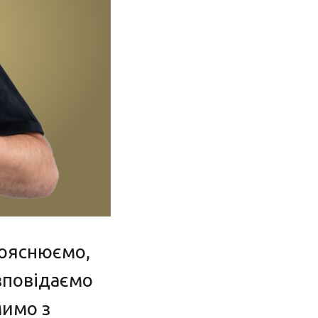
Пояснюємо,
озповідаємо
мимо з