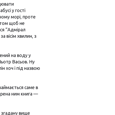
цювати
бусі у гості
рному морі, проте
атом щоб не
вся “Адмірал
а вісім хвилин, з
ений на воду у
Пьотр Васьов. Ну
ін хоч і під назвою
 займається саме в
ворена ним книга —
в згадану вище