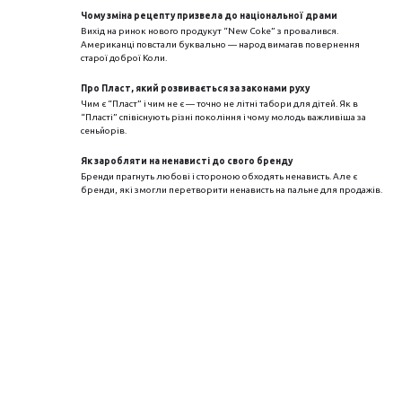
Чому зміна рецепту призвела до національної драми
Вихід на ринок нового продукут “New Coke” з провалився.
Американці повстали буквально — народ вимагав повернення
старої доброї Коли.
Про Пласт, який розвивається за законами руху
Чим є “Пласт” і чим не є — точно не літні табори для дітей. Як в
“Пласті” співіснують різні покоління і чому молодь важливіша за
сеньйорів.
Як заробляти на ненависті до свого бренду
Бренди прагнуть любові і стороною обходять ненависть. Але є
бренди, які змогли перетворити ненависть на пальне для продажів.