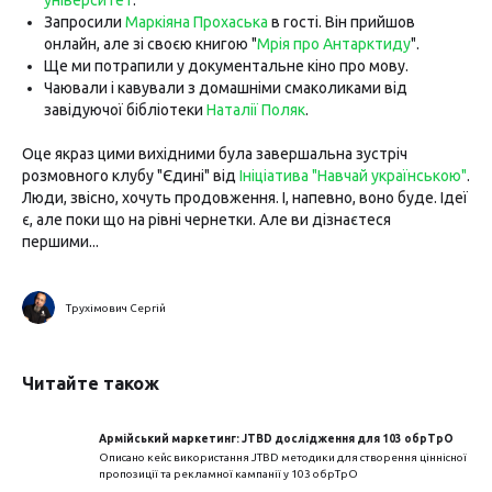
університет
.
Запросили
Маркіяна Прохаська
в гості. Він прийшов
онлайн, але зі своєю книгою "
Мрія про Антарктиду
".
Ще ми потрапили у документальне кіно про мову.
Чаювали і кавували з домашніми смаколиками від
завідуючої бібліотеки
Наталії Поляк
.
Оце якраз цими вихідними була завершальна зустріч
розмовного клубу "Єдині" від
Ініціатива "Навчай українською"
.
Люди, звісно, хочуть продовження. І, напевно, воно буде. Ідеї
є, але поки що на рівні чернетки. Але ви дізнаєтеся
першими...
Трухімович Сергій
Читайте також
Армійський маркетинг: JTBD дослідження для 103 обрТрО
Описано кейс використання JTBD методики для створення ціннісної
пропозиції та рекламної кампанії у 103 обрТрО