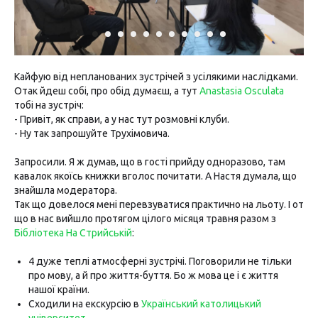
Кайфую від непланованих зустрічей з усілякими наслідками.
Отак йдеш собі, про обід думаєш, а тут
Anastasia Osculata
тобі на зустріч:
- Привіт, як справи, а у нас тут розмовні клуби.
- Ну так запрошуйте Трухімовича.
Запросили. Я ж думав, що в гості прийду одноразово, там
кавалок якоїсь книжки вголос почитати. А Настя думала, що
знайшла модератора.
Так що довелося мені перевзуватися практично на льоту. І от
що в нас вийшло протягом цілого місяця травня разом з
Бібліотека На Стрийській
:
4 дуже теплі атмосферні зустрічі. Поговорили не тільки
про мову, а й про життя-буття. Бо ж мова це і є життя
нашої країни.
Сходили на екскурсію в
Український католицький