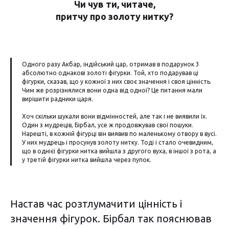
Чи чув ти, читаче,
притчу про золоту нитку?
Одного разу Акбар, індійський цар, отримав в подарунок 3
абсолютно однакові золоті фігурки. Той, хто подарував ці
фігурки, сказав, що у кожної з них своє значення і своя цінність.
Чим же розрізнялися вони одна від одної? Це питання мали
вирішити радники царя.
Хоч скільки шукали вони відмінностей, але так і не виявили їх.
Один з мудреців, Бірбал, усе ж продовжував свої пошуки.
Нарешті, в кожній фігурці він виявив по маленькому отвору в вусі.
У них мудрець і просунув золоту нитку. Тоді і стало очевидним,
що в однієї фігурки нитка вийшла з другого вуха, в іншої з рота, а
у третій фігурки нитка вийшла через пупок.
Настав час розтлумачити цінність і
значення фігурок. Бірбал так пояснював