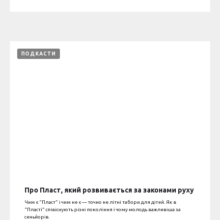
ПОДКАСТИ
Про Пласт, який розвивається за законами руху
Чим є “Пласт” і чим не є — точно не літні табори для дітей. Як в
“Пласті” співіснують різні покоління і чому молодь важливіша за
сеньйорів.