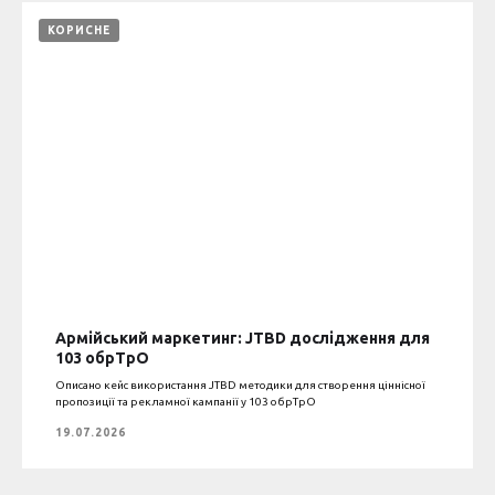
КОРИСНЕ
Армійський маркетинг: JTBD дослідження для
103 обрТрО
Описано кейс використання JTBD методики для створення ціннісної
пропозиції та рекламної кампанії у 103 обрТрО
19.07.2026