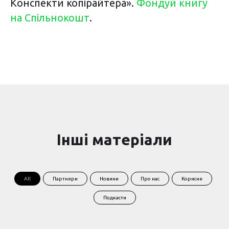
Конспекти копірайтера».
Фондуй книгу
на Спільнокошт
.
Інші матеріали
All
Партнери
Новини
Про нас
Корисне
Подкасти