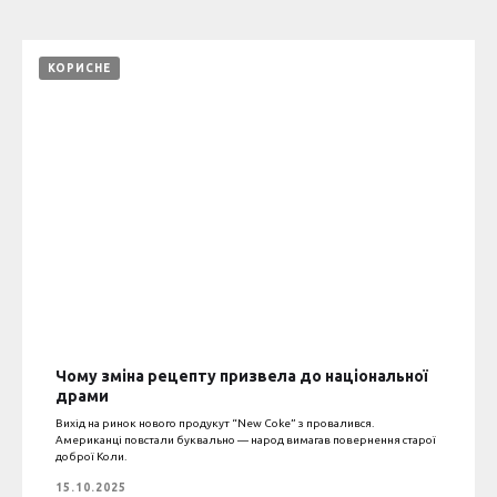
КОРИСНЕ
Чому зміна рецепту призвела до національної
драми
Вихід на ринок нового продукут “New Coke” з провалився.
Американці повстали буквально — народ вимагав повернення старої
доброї Коли.
15.10.2025