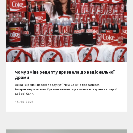
Чому зміна рецепту призвела до національної
драми
Вихід на ринок нового продукут “New Coke” з провалився.
Американці повстали буквально — народ вимагав повернення старої
доброї Коли.
15.10.2025