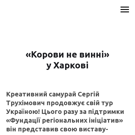
«Корови не винні»
у Харкові
Креативний самурай Сергій
Трухімович продовжує свій тур
Україною! Цього разу за підтримки
«Фундації регіональних ініціатив»
він представив свою виставу-