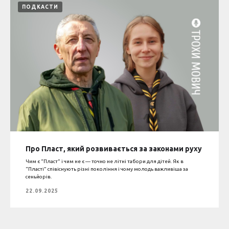
ПОДКАСТИ
Про Пласт, який розвивається за законами руху
Чим є “Пласт” і чим не є — точно не літні табори для дітей. Як в
“Пласті” співіснують різні покоління і чому молодь важливіша за
сеньйорів.
22.09.2025